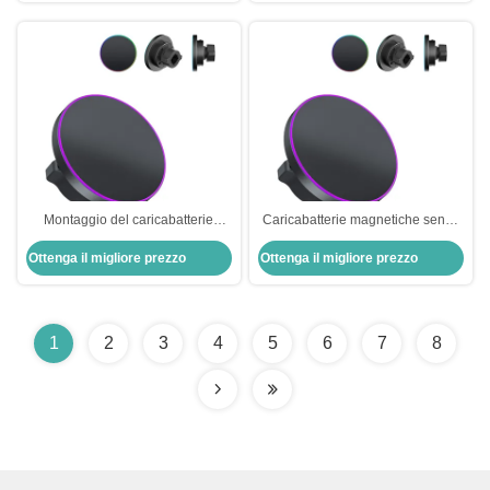
Montaggio del caricabatterie
Caricabatterie magnetiche senza
senza fili regolabile connessione
fili da 15 Watt Stabile con
Ottenga il migliore prezzo
Ottenga il migliore prezzo
e funzionamento stabili
protezione da cortocircuito
1
2
3
4
5
6
7
8