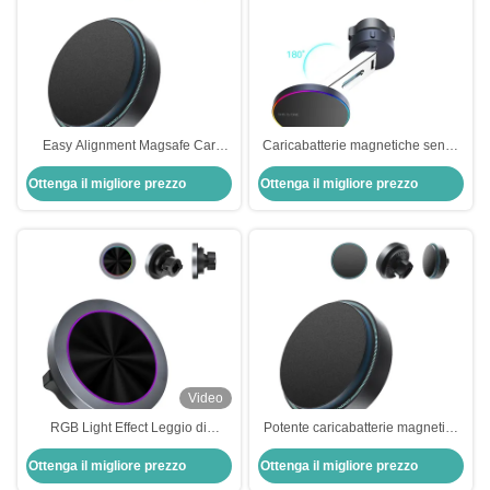
Easy Alignment Magsafe Car
Caricabatterie magnetiche senza
Charger wireless portatile per
fili multiangolari personalizzabili
Ottenga il migliore prezzo
Ottenga il migliore prezzo
iPhone 15 Pro Max
con luce ambientale
Video
RGB Light Effect Leggio di
Potente caricabatterie magnetica
alluminio caricabatterie senza fili
senza fili da 15w carica rapida
Ottenga il migliore prezzo
Ottenga il migliore prezzo
Montaggio a una mano
angolo regolabile