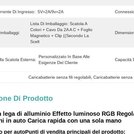
rrente Di Ingresso:
5V=2A/9v=2A
Connessi
Lista Di Imballaggio: Scatola A 
Colori + Cavo Da 2A A C + Foglio 
Imballaggi:
Dimension
Magnetico + Clip ((secondo La 
Scelt
Personalizzato In Base Alle 
la Scatola Esterna:
Capacità 
Esigenze Del Cliente
Caricabatterie senza fili regolabili
, 
Caricabatterie senza fi
one Di Prodotto
n lega di alluminio Effetto luminoso RGB Regola
ni in auto Carica rapida con una sola mano
o per auto
Punti di vendita principali del prodotto: