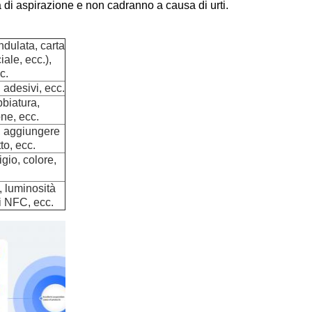
 di aspirazione e non cadranno a causa di urti.
ndulata, carta
iale, ecc.),
c.
 adesivi, ecc.
bbiatura,
ne, ecc.
o, aggiungere
to, ecc.
igio, colore,
i, luminosità
ni NFC, ecc.