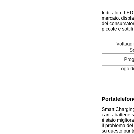
Indicatore LED,
mercato, displa
dei consumatori
piccole e sottil
Voltaggi
Sc
Prog
Logo d
Portatelefon
Smart Charging 
caricabatterie 
è stato miglior
il problema del
su questo punto