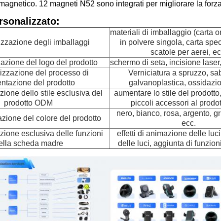
agnetico. 12 magneti N52 sono integrati per migliorare la forza
rsonalizzato:
materiali di imballaggio (carta o
zzazione degli imballaggi
in polvere singola, carta spec
scatole per aerei, ec
azione del logo del prodotto
schermo di seta, incisione laser,
izzazione del processo di
Verniciatura a spruzzo, sa
ntazione del prodotto
galvanoplastica, ossidazio
ione dello stile esclusiva del
aumentare lo stile del prodott
prodotto ODM
piccoli accessori al prodot
nero, bianco, rosa, argento, gr
zione del colore del prodotto
ecc.
ione esclusiva delle funzioni
effetti di animazione delle luc
ella scheda madre
delle luci, aggiunta di funzio