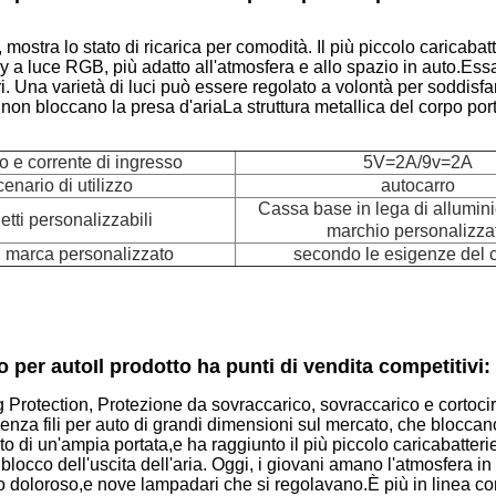
 mostra lo stato di ricarica per comodità.
Il più piccolo caricaba
y a luce RGB, più adatto all'atmosfera e allo spazio in auto.Ess
. Una varietà di luci può essere regolato a volontà per soddisfar
i non bloccano la presa d'ariaLa struttura metallica del corpo porta
o e corrente di ingresso
5V=2A/9v=2A
enario di utilizzo
autocarro
Cassa base in lega di allumini
etti personalizzabili
marchio personalizza
i marca personalizzato
secondo le esigenze del c
o per auto
Il prodotto ha punti di vendita competitivi:
Protection, Protezione da sovraccarico, sovraccarico e cortocirc
senza fili per auto di grandi dimensioni sul mercato, che bloccano
ato di un'ampia portata,e ha raggiunto il più piccolo caricabatter
 blocco dell'uscita dell'aria. Oggi, i giovani amano l'atmosfera
 doloroso,e nove lampadari che si regolavano.È più in linea con