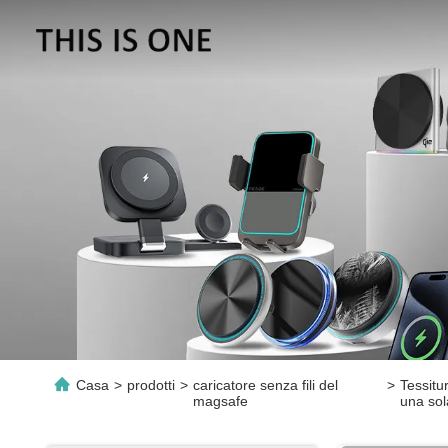
Casa
>
prodotti
>
caricatore senza fili del
>
Tessitu
magsafe
una so