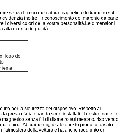
tterie senza fili con montatura magnetica di diametro sul
a evidenzia inoltre il riconoscimento del marchio da parte
e i diversi colori della vostra personalità.Le dimensioni
 alla ricerca di qualità.
o, logo del
to
liente
uito per la sicurezza del dispositivo.
Rispetto ai
 la presa d'aria quando sono installati, il nostro modello
ie magnetico senza fili di diametro sul mercato, risolvendo
 in macchina. Abbiamo migliorato questo prodotto basato
 l'atmosfera della vettura e ha anche raggiunto un