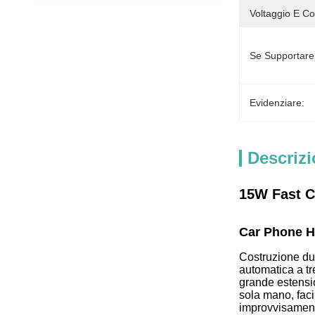
Voltaggio E Co
Se Supportar
Evidenziare:
Descrizi
15W Fast C
Car Phone Ho
Costruzione dur
automatica a tr
grande estension
sola mano, faci
improvvisamente