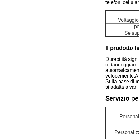
telefoni cellular
Voltaggio
po
Se su
Il prodotto h
Durabilità sign
o danneggiare i
automaticamente
velocemente.Alc
Sulla base di m
si adatta a vari
Servizio pe
Personal
Personaliz