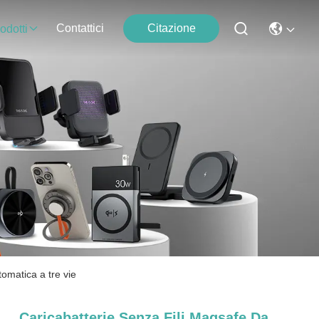
Contattici
Citazione
odotti
omatica a tre vie
Caricabatterie Senza Fili Magsafe Da