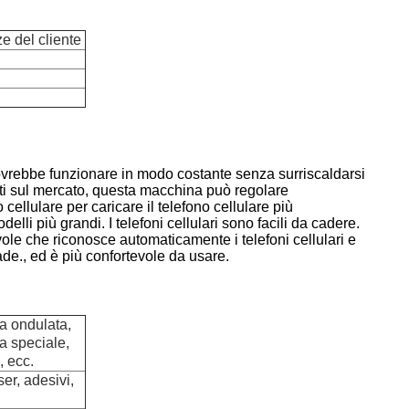
e del cliente
s dovrebbe funzionare in modo costante senza surriscaldarsi
anti sul mercato, questa macchina può regolare
cellulare per caricare il telefono cellulare più
li più grandi. I telefoni cellulari sono facili da cadere.
vole che riconosce automaticamente i telefoni cellulari e
cade., ed è più confortevole da usare.
ta ondulata,
ta speciale,
, ecc.
er, adesivi,