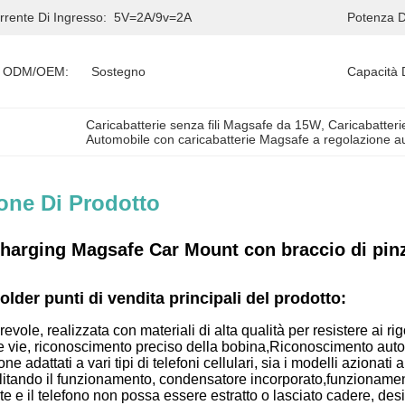
rrente Di Ingresso:
5V=2A/9v=2A
Potenza D
e ODM/OEM:
Sostegno
Capacità 
Caricabatterie senza fili Magsafe da 15W
, 
Caricabatteri
Automobile con caricabatterie Magsafe a regolazione a
one Di Prodotto
harging Magsafe Car Mount con braccio di pinza
lder punti di vendita principali del prodotto:
evole, realizzata con materiali di alta qualità per resistere ai r
e vie, riconoscimento preciso della bobina,Riconoscimento automa
e adattati a vari tipi di telefoni cellulari, sia i modelli aziona
litando il funzionamento, condensatore incorporato,funzionament
 e il telefono non possa essere estratto o lasciato cadere, desig