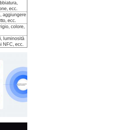
bbiatura,
one, ecc.
o, aggiungere
tto, ecc.
igio, colore,
i, luminosità
ni NFC, ecc.