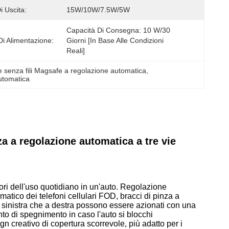
i Uscita:
15W/10W/7.5W/5W
Capacità Di Consegna: 10 W/30 
Di Alimentazione:
Giorni [in Base Alle Condizioni 
Reali]
e senza fili Magsafe a regolazione automatica
, 
utomatica
 a regolazione automatica a tre vie
igori dell'uso quotidiano in un'auto. Regolazione
tico dei telefoni cellulari FOD, bracci di pinza a
ti a sinistra che a destra possono essere azionati con una
o di spegnimento in caso l'auto si blocchi
n creativo di copertura scorrevole, più adatto per i