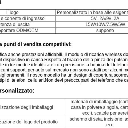
i
Il logo
Personalizzato in base alle esigenz
 e corrente di ingresso
5V=2A/9v=2A
tenza di uscita
15W/10W/7.5W/5W
pportare ODM/OEM
supporto
a punti di vendita competitivi:
ifica anche prestazioni affidabili. Il modulo di ricarica wireles
l dispositivo in carica.Rispetto al braccio della pinza dei puls
 in tre modi e identificare con precisione la bobina del telefono 
uni supporti per auto sul mercato non sono adatti per alcuni model
iglioramenti, il nostro modello ha un design di copertura scorre
 tipi di telefoni cellulari.Non devi preoccuparti del telefono che 
rsonalizzato:
materiali di imballaggio (car
izzazione degli imballaggi
carta in polvere singola, car
ecc.), scatole per aerei
schermo di seta, incisione las
zazione del logo del prodotto
ecc.