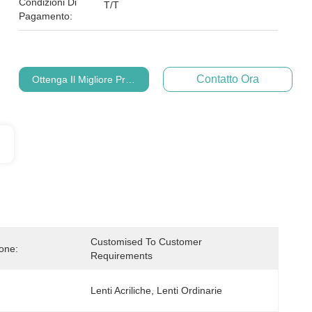
Condizioni Di
T/T
Pagamento:
Contatto Ora
Ottenga Il Migliore Prezzo
Customised To Customer 
ione:
Requirements
Lenti Acriliche, Lenti Ordinarie