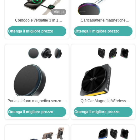
Video
Comodo e versatile 3 in 1
Caricabatterie magnetiche
caricabatterie magnetiche
regolabili per auto con luce
Ottenga il migliore prezzo
Ottenga il migliore prezzo
personalizzabili
ambientale
Porta telefono magnetico senza fili
QI2 Car Magnetic Wireless
ad alta compatibilità
Charger con 9 colori luminosi e
Ottenga il migliore prezzo
Ottenga il migliore prezzo
personalizzato per iPhone
proiezione di luce ambientale