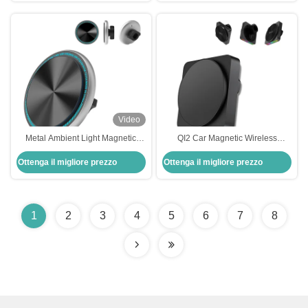
simultaneo
Video
Metal Ambient Light Magnetic
QI2 Car Magnetic Wireless
Iphone Charger Car Mount Con
Charger con 9 colori chiari e
Ottenga il migliore prezzo
Ottenga il migliore prezzo
Ricarica Rapida
sound pickup
1
2
3
4
5
6
7
8