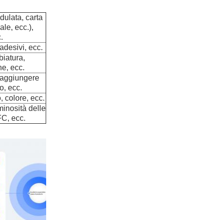
dulata, carta
ale, ecc.),
.
adesivi, ecc.
biatura,
e, ecc.
, aggiungere
o, ecc.
, colore, ecc.
uminosità delle
FC, ecc.