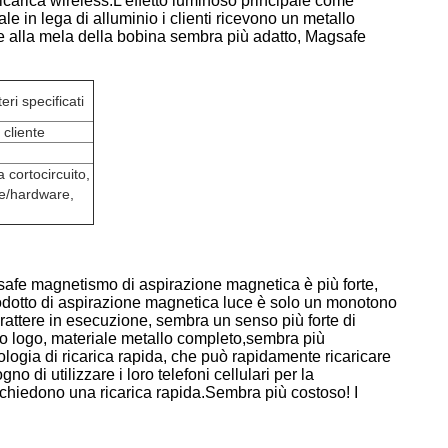
icarica wireless.
L'effetto luminoso principale come
le in lega di alluminio i clienti ricevono un metallo
e alla mela della bobina sembra più adatto, Magsafe
ri specificati
 cliente
 cortocircuito,
re/hardware,
gsafe magnetismo di aspirazione magnetica è più forte,
rodotto di aspirazione magnetica luce è solo un monotono
carattere in esecuzione, sembra un senso più forte di
rio logo, materiale metallo completo,sembra più
nologia di ricarica rapida, che può rapidamente ricaricare
o di utilizzare i loro telefoni cellulari per la
ichiedono una ricarica rapida.
Sembra più costoso! I