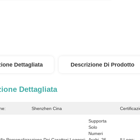
ione Dettagliata
Descrizione Di Prodotto
ione Dettagliata
ne:
Shenzhen Cina
Certificaz
Supporta 
Solo 
Numeri 
la Personalizzazione Dei Caratteri Leggeri:
Arabi, 26 
Il Logo: