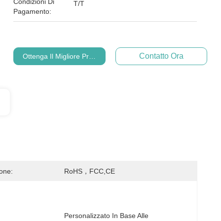
Condizioni Di
T/T
Pagamento:
Contatto Ora
Ottenga Il Migliore Prezzo
ione:
RoHS，FCC,CE
Personalizzato In Base Alle 