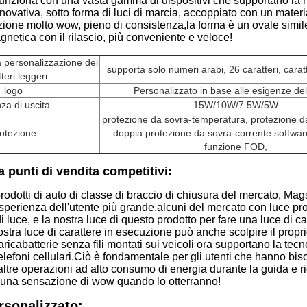
funziona con una vasta gamma di dispositivi che supportano la r
nnovativa, sotto forma di luci di marcia, accoppiato con un materia
ione molto wow, pieno di consistenza,la forma è un ovale simil
netica con il rilascio, più conveniente e veloce!
 personalizzazione dei
supporta solo numeri arabi, 26 caratteri, caratte
teri leggeri
logo
Personalizzato in base alle esigenze del
za di uscita
15W/10W/7.5W/5W
protezione da sovra-temperatura, protezione da
otezione
doppia protezione da sovra-corrente softwa
funzione FOD,
a punti di vendita competitivi:
rodotti di auto di classe di braccio di chiusura del mercato, Ma
sperienza dell'utente più grande,alcuni del mercato con luce p
di luce, e la nostra luce di questo prodotto per fare una luce di 
ostra luce di carattere in esecuzione può anche scolpire il prop
aricabatterie senza fili montati sui veicoli ora supportano la tec
elefoni cellulari.
Ciò è fondamentale per gli utenti che hanno bisogn
ltre operazioni ad alto consumo di energia durante la guida e r
o una sensazione di wow quando lo otterranno!
rsonalizzato: