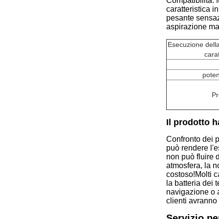
Compatibilità: 
caratteristica i
pesante sensaz
aspirazione mag
Esecuzione della
carat
poten
Pr
Il prodotto h
Confronto dei p
può rendere l'e
non può fluire 
atmosfera, la n
costoso!
Molti c
la batteria dei t
navigazione o a
clienti avrann
Servizio pe