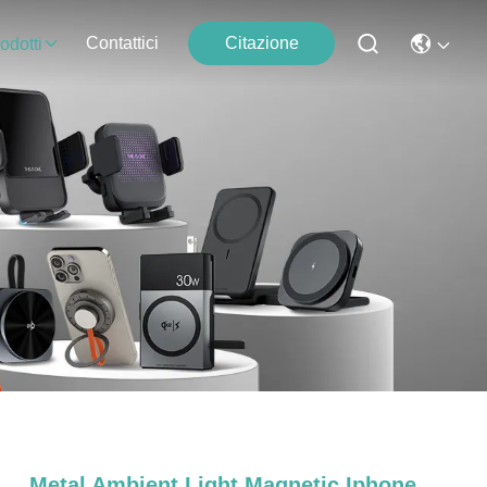
Contattici
Citazione
odotti
Metal Ambient Light Magnetic Iphone