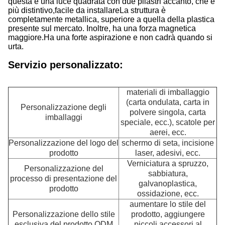
questa è una luce quadrata con due pilastri accanto, che è
più distintivo,facile da installareLa struttura è
completamente metallica, superiore a quella della plastica
presente sul mercato. Inoltre, ha una forza magnetica
maggiore.Ha una forte aspirazione e non cadrà quando si
urta.
Servizio personalizzato:
materiali di imballaggio
(carta ondulata, carta in
Personalizzazione degli
polvere singola, carta
imballaggi
speciale, ecc.), scatole per
aerei, ecc.
Personalizzazione del logo del
schermo di seta, incisione
prodotto
laser, adesivi, ecc.
Verniciatura a spruzzo,
Personalizzazione del
sabbiatura,
processo di presentazione del
galvanoplastica,
prodotto
ossidazione, ecc.
aumentare lo stile del
Personalizzazione dello stile
prodotto, aggiungere
esclusiva del prodotto ODM
piccoli accessori al