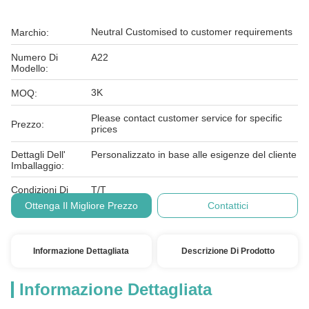
Neutral Customised to customer requirements
Marchio:
Numero Di
A22
Modello:
3K
MOQ:
Please contact customer service for specific
Prezzo:
prices
Dettagli Dell'
Personalizzato in base alle esigenze del cliente
Imballaggio:
Condizioni Di
T/T
Pagamento:
Ottenga Il Migliore Prezzo
Contattici
Informazione Dettagliata
Descrizione Di Prodotto
Informazione Dettagliata