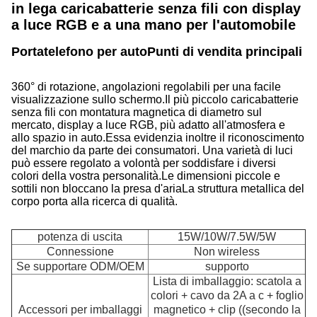
in lega caricabatterie senza fili con display
a luce RGB e a una mano per l'automobile
Portatelefono per auto
Punti di vendita principali d
360° di rotazione, angolazioni regolabili per una facile
visualizzazione sullo schermo.
Il più piccolo caricabatterie
senza fili con montatura magnetica di diametro sul
mercato, display a luce RGB, più adatto all'atmosfera e
allo spazio in auto.Essa evidenzia inoltre il riconoscimento
del marchio da parte dei consumatori. Una varietà di luci
può essere regolato a volontà per soddisfare i diversi
colori della vostra personalità.Le dimensioni piccole e
sottili non bloccano la presa d'ariaLa struttura metallica del
corpo porta alla ricerca di qualità.
potenza di uscita
15W/10W/7.5W/5W
Connessione
Non wireless
Se supportare ODM/OEM
supporto
Lista di imballaggio: scatola a
colori + cavo da 2A a c + foglio
Accessori per imballaggi
magnetico + clip ((secondo la