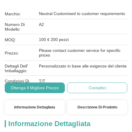
Neutral Customised to customer requirements
Marchio:
Numero Di
A2
Modello:
100 ¢ 200 pezzi
MOQ:
Please contact customer service for specific
Prezzo:
prices
Dettagli Dell'
Personalizzato in base alle esigenze del cliente
Imballaggio:
Condizioni Di
T/T
Pagamento:
Ottenga Il Migliore Prezzo
Contattici
Informazione Dettagliata
Descrizione Di Prodotto
Informazione Dettagliata