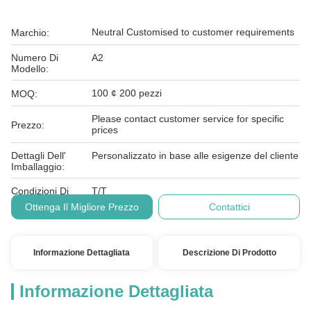
Neutral Customised to customer requirements
Marchio:
Numero Di
A2
Modello:
100 ¢ 200 pezzi
MOQ:
Please contact customer service for specific
Prezzo:
prices
Dettagli Dell'
Personalizzato in base alle esigenze del cliente
Imballaggio:
Condizioni Di
T/T
Pagamento:
Ottenga Il Migliore Prezzo
Contattici
Informazione Dettagliata
Descrizione Di Prodotto
Informazione Dettagliata