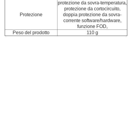
protezione da sovra-temperatura,
protezione da cortocircuito,
Protezione
doppia protezione da sovra-
corrente software/hardware,
funzione FOD,
P
Peso del prodotto
110 g
C
c
il
m
di
pr
di
cl
au
c
br
di
fr
M
m