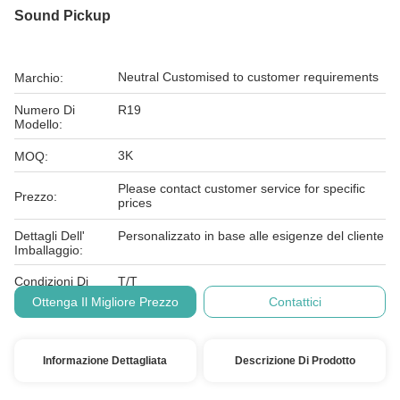
Sound Pickup
Neutral Customised to customer requirements
Marchio:
Numero Di
R19
Modello:
3K
MOQ:
Please contact customer service for specific
Prezzo:
prices
Dettagli Dell'
Personalizzato in base alle esigenze del cliente
Imballaggio:
Condizioni Di
T/T
Pagamento:
Ottenga Il Migliore Prezzo
Contattici
Informazione Dettagliata
Descrizione Di Prodotto