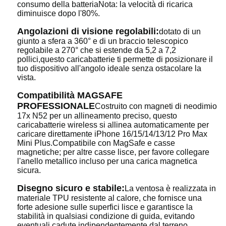
consumo della batteriaNota: la velocità di ricarica
diminuisce dopo l'80%.
Angolazioni di visione regolabili:
dotato di un
giunto a sfera a 360° e di un braccio telescopico
regolabile a 270° che si estende da 5,2 a 7,2
pollici,questo caricabatterie ti permette di posizionare il
tuo dispositivo all'angolo ideale senza ostacolare la
vista.
Compatibilità MAGSAFE
PROFESSIONALE
Costruito con magneti di neodimio
17x N52 per un allineamento preciso, questo
caricabatterie wireless si allinea automaticamente per
caricare direttamente iPhone 16/15/14/13/12 Pro Max
Mini Plus.Compatibile con MagSafe e casse
magnetiche; per altre casse lisce, per favore collegare
l'anello metallico incluso per una carica magnetica
sicura.
Disegno sicuro e stabile:
La ventosa è realizzata in
materiale TPU resistente al calore, che fornisce una
forte adesione sulle superfici lisce e garantisce la
stabilità in qualsiasi condizione di guida, evitando
eventuali cadute indipendentemente dal terreno.