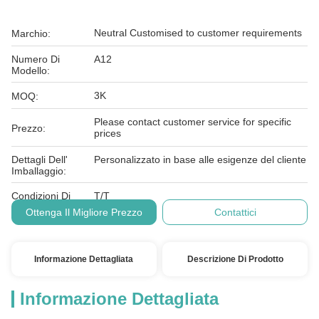
Neutral Customised to customer requirements
Marchio:
Numero Di
A12
Modello:
3K
MOQ:
Please contact customer service for specific
Prezzo:
prices
Dettagli Dell'
Personalizzato in base alle esigenze del cliente
Imballaggio:
Condizioni Di
T/T
Pagamento:
Ottenga Il Migliore Prezzo
Contattici
Informazione Dettagliata
Descrizione Di Prodotto
Informazione Dettagliata