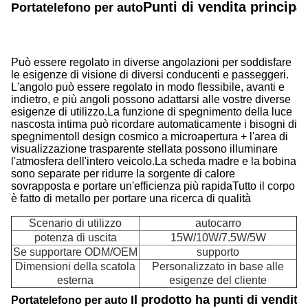
Punti di vendita principal
Portatelefono per auto
Può essere regolato in diverse angolazioni per soddisfare
le esigenze di visione di diversi conducenti e passeggeri.
L'angolo può essere regolato in modo flessibile, avanti e
indietro, e più angoli possono adattarsi alle vostre diverse
esigenze di utilizzo.La funzione di spegnimento della luce
nascosta intima può ricordare automaticamente i bisogni di
spegnimentoIl design cosmico a microapertura + l'area di
visualizzazione trasparente stellata possono illuminare
l'atmosfera dell'intero veicolo.La scheda madre e la bobina
sono separate per ridurre la sorgente di calore
sovrapposta e portare un'efficienza più rapidaTutto il corpo
è fatto di metallo per portare una ricerca di qualità
Scenario di utilizzo
autocarro
potenza di uscita
15W/10W/7.5W/5W
Se supportare ODM/OEM
supporto
Dimensioni della scatola
Personalizzato in base alle
esterna
esigenze del cliente
Il prodotto ha punti di vendita
Portatelefono per auto