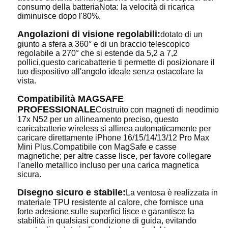
consumo della batteriaNota: la velocità di ricarica
diminuisce dopo l'80%.
Angolazioni di visione regolabili:
dotato di un
giunto a sfera a 360° e di un braccio telescopico
regolabile a 270° che si estende da 5,2 a 7,2
pollici,questo caricabatterie ti permette di posizionare il
tuo dispositivo all'angolo ideale senza ostacolare la
vista.
Compatibilità MAGSAFE
PROFESSIONALE
Costruito con magneti di neodimio
17x N52 per un allineamento preciso, questo
caricabatterie wireless si allinea automaticamente per
caricare direttamente iPhone 16/15/14/13/12 Pro Max
Mini Plus.Compatibile con MagSafe e casse
magnetiche; per altre casse lisce, per favore collegare
l'anello metallico incluso per una carica magnetica
sicura.
Disegno sicuro e stabile:
La ventosa è realizzata in
materiale TPU resistente al calore, che fornisce una
forte adesione sulle superfici lisce e garantisce la
stabilità in qualsiasi condizione di guida, evitando