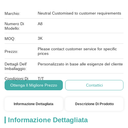
Neutral Customised to customer requirements
Marchio:
Numero Di
A8
Modello:
3K
MOQ:
Please contact customer service for specific
Prezzo:
prices
Dettagli Dell'
Personalizzato in base alle esigenze del cliente
Imballaggio:
Condizioni Di
T/T
Pagamento:
Ottenga Il Migliore Prezzo
Contattici
Informazione Dettagliata
Descrizione Di Prodotto
Informazione Dettagliata