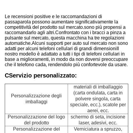
I
Le recensioni positive e le raccomandazioni di
passaparola possono aumentare significativamente la
competitività del prodotto sul mercato.sono più propensi a
raccomandarlo agli altri.Confrontato con i bracci a pinza a
pulsante sul mercato, questa macchina ha tre regolazioni
automatiche.Alcuni supporti per auto sul mercato non sono
adatti per alcuni telefoni cellulari di grandi dimensioniIl
nostro modello è adattato a tutti i tipi di telefoni cellulari in
base a miglioramenti, in modo da non doversi preoccupare
che il telefono cada, rendendolo più confortevole da usare.
C
Servizio personalizzato:
materiali di imballaggio
(carta ondulata, carta in
Personalizzazione degli
polvere singola, carta
imballaggi
speciale, ecc.), scatole per
aerei, ecc.
Personalizzazione del logo
schermo di seta, incisione
del prodotto
laser, adesivi, ecc.
Personalizzazione del
Verniciatura a spruzzo,