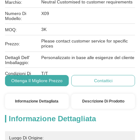
Neutral Customised to customer requirements
Marchio:
Numero Di
X09
Modello:
3K
MOQ:
Please contact customer service for specific
Prezzo:
prices
Dettagli Dell'
Personalizzato in base alle esigenze del cliente
Imballaggio:
Condizioni Di
T/T
Pagamento:
Ottenga Il Migliore Prezzo
Contattici
Informazione Dettagliata
Descrizione Di Prodotto
Informazione Dettagliata
Luogo Di Origine: