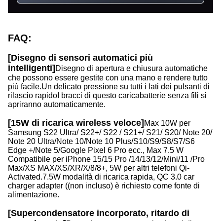
FAQ:
[Disegno di sensori automatici più
intelligenti]
Disegno di apertura e chiusura automatiche
che possono essere gestite con una mano e rendere tutto
più facile.Un delicato pressione su tutti i lati dei pulsanti di
rilascio rapidoI bracci di questo caricabatterie senza fili si
apriranno automaticamente.
[15W di ricarica wireless veloce]
Max 10W per
Samsung S22 Ultra/ S22+/ S22 / S21+/ S21/ S20/ Note 20/
Note 20 Ultra/Note 10/Note 10 Plus/S10/S9/S8/S7/S6
Edge +/Note 5/Google Pixel 6 Pro ecc., Max 7.5 W
Compatibile per iPhone 15/15 Pro /14/13/12/Mini/11 /Pro
Max/XS MAX/XS/XR/X/8/8+, 5W per altri telefoni Qi-
Activated.7.5W modalità di ricarica rapida, QC 3.0 car
charger adapter ((non incluso) è richiesto come fonte di
alimentazione.
[Supercondensatore incorporato, ritardo di