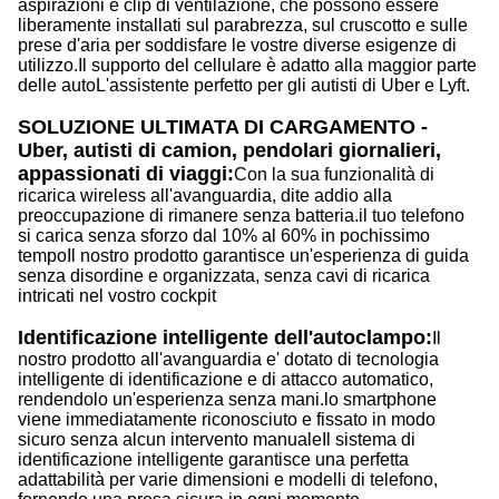
aspirazioni e clip di ventilazione, che possono essere
liberamente installati sul parabrezza, sul cruscotto e sulle
prese d'aria per soddisfare le vostre diverse esigenze di
utilizzo.Il supporto del cellulare è adatto alla maggior parte
delle autoL'assistente perfetto per gli autisti di Uber e Lyft.
SOLUZIONE ULTIMATA DI CARGAMENTO -
Uber, autisti di camion, pendolari giornalieri,
appassionati di viaggi:
Con la sua funzionalità di
ricarica wireless all'avanguardia, dite addio alla
preoccupazione di rimanere senza batteria.il tuo telefono
si carica senza sforzo dal 10% al 60% in pochissimo
tempoIl nostro prodotto garantisce un'esperienza di guida
senza disordine e organizzata, senza cavi di ricarica
intricati nel vostro cockpit
Identificazione intelligente dell'autoclampo:
Il
nostro prodotto all'avanguardia e' dotato di tecnologia
intelligente di identificazione e di attacco automatico,
rendendolo un'esperienza senza mani.lo smartphone
viene immediatamente riconosciuto e fissato in modo
sicuro senza alcun intervento manualeIl sistema di
identificazione intelligente garantisce una perfetta
adattabilità per varie dimensioni e modelli di telefono,