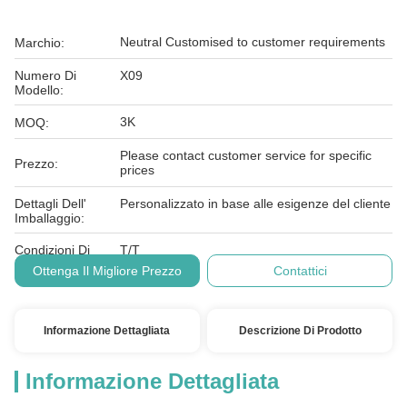
Neutral Customised to customer requirements
Marchio:
Numero Di
X09
Modello:
3K
MOQ:
Please contact customer service for specific
Prezzo:
prices
Dettagli Dell'
Personalizzato in base alle esigenze del cliente
Imballaggio:
Condizioni Di
T/T
Pagamento:
Ottenga Il Migliore Prezzo
Contattici
Informazione Dettagliata
Descrizione Di Prodotto
Informazione Dettagliata