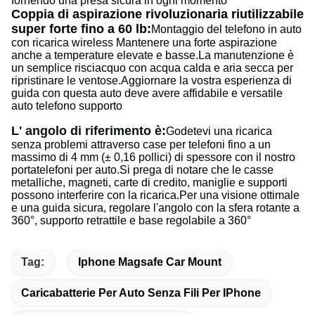
fornendo una presa sicura in ogni momento
Coppia di aspirazione rivoluzionaria riutilizzabile
super forte fino a 60 lb:
Montaggio del telefono in auto
con ricarica wireless
Mantenere una forte aspirazione
anche a temperature elevate e basse.
La manutenzione è
un semplice risciacquo con acqua calda e aria secca per
ripristinare le ventose.
Aggiornare la vostra esperienza di
guida con questa auto deve avere affidabile e versatile
auto telefono supporto
L' angolo di riferimento è:
Godetevi una ricarica
senza problemi attraverso case per telefoni fino a un
massimo di 4 mm (± 0,16 pollici) di spessore con il nostro
portatelefoni per auto.Si prega di notare che le casse
metalliche, magneti, carte di credito, maniglie e supporti
possono interferire con la ricarica.
Per una visione ottimale
e una guida sicura, regolare l'angolo con la sfera rotante a
360°, supporto retrattile e base regolabile a 360°
Tag:
Iphone Magsafe Car Mount
Caricabatterie Per Auto Senza Fili Per IPhone