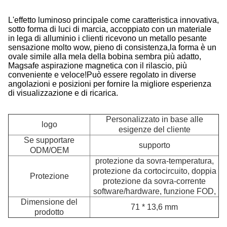
L'effetto luminoso principale come caratteristica innovativa,
sotto forma di luci di marcia, accoppiato con un materiale
in lega di alluminio i clienti ricevono un metallo pesante
sensazione molto wow, pieno di consistenza,la forma è un
ovale simile alla mela della bobina sembra più adatto,
Magsafe aspirazione magnetica con il rilascio, più
conveniente e veloce!
Può essere regolato in diverse
angolazioni e posizioni per fornire la migliore esperienza
di visualizzazione e di ricarica.
Personalizzato in base alle
logo
esigenze del cliente
Se supportare
supporto
ODM/OEM
protezione da sovra-temperatura,
protezione da cortocircuito, doppia
Protezione
protezione da sovra-corrente
software/hardware, funzione FOD,
I
Dimensione del
71 * 13,6 mm
prodotto
Re