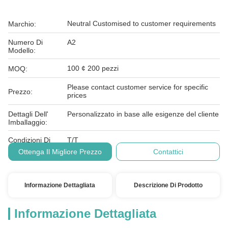
Neutral Customised to customer requirements
Marchio:
Numero Di
A2
Modello:
100 ¢ 200 pezzi
MOQ:
Please contact customer service for specific
Prezzo:
prices
Dettagli Dell'
Personalizzato in base alle esigenze del cliente
Imballaggio:
Condizioni Di
T/T
Pagamento:
Ottenga Il Migliore Prezzo
Contattici
Informazione Dettagliata
Descrizione Di Prodotto
Informazione Dettagliata