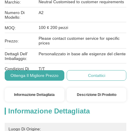
Neutral Customised to customer requirements
Marchio:
Numero Di
A2
Modello:
100 ¢ 200 pezzi
MOQ:
Please contact customer service for specific
Prezzo:
prices
Dettagli Dell'
Personalizzato in base alle esigenze del cliente
Imballaggio:
Condizioni Di
T/T
Pagamento:
Ottenga Il Migliore Prezzo
Contattici
Informazione Dettagliata
Descrizione Di Prodotto
Informazione Dettagliata
Luogo Di Origine: