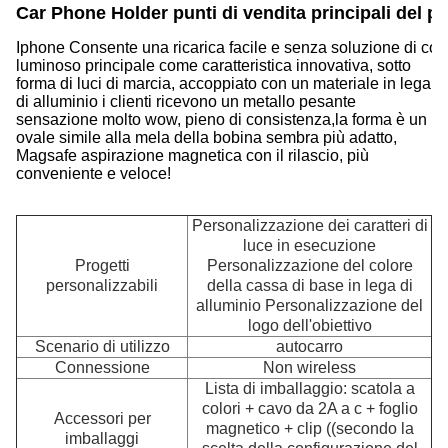
Car Phone Holder punti di vendita principali del pr
Iphone Consente una ricarica facile e senza soluzione di conti
luminoso principale come caratteristica innovativa, sotto
forma di luci di marcia, accoppiato con un materiale in lega
di alluminio i clienti ricevono un metallo pesante
sensazione molto wow, pieno di consistenza,la forma è un
ovale simile alla mela della bobina sembra più adatto,
Magsafe aspirazione magnetica con il rilascio, più
conveniente e veloce!
Personalizzazione dei caratteri di
luce in esecuzione
Progetti
Personalizzazione del colore
personalizzabili
della cassa di base in lega di
alluminio Personalizzazione del
logo dell'obiettivo
Scenario di utilizzo
autocarro
Connessione
Non wireless
Lista di imballaggio: scatola a
I
colori + cavo da 2A a c + foglio
Accessori per
magnetico + clip ((secondo la
imballaggi
Co