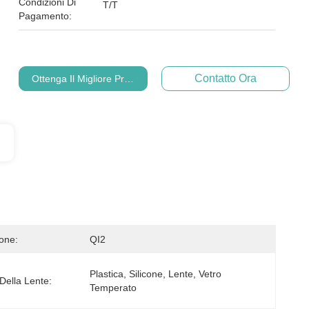
Condizioni Di
T/T
Pagamento:
Contatto Ora
Ottenga Il Migliore Prezzo
ione:
QI2
Plastica, Silicone, Lente, Vetro 
Della Lente:
Temperato