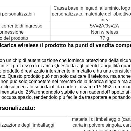
Cassa base in lega di alluminio, logo
i personalizzabili
personalizzato, materiale dell'obiettivo
linea
 corrente di ingresso
5V=2A/9v=2A
onnessione
Non wireless
 del prodotto
77 g
icarica wireless Il prodotto ha punti di vendita compet
 un chip di autenticazione che fornisce protezione della sicurezza
ante il processo di ricarica.
Questo dà agli utenti tranquillità quan
 prodotto è realizzato interamente in metallo e ha una consistenza
to. Questo prodotto può non solo caricare il telefono, ma anche
 non può solo competere nel mercato della ricarica singola ma an
 fili sul mercato sono facili da cadere. usiamo 15 N52 core magne
entata del 25%,rendendolo stabile e non cadendoRispetto ai car
occupa spazio, rendendolo più facile da trasportare e portandovi
rsonalizzato:
materiali di imballaggio (car
izzazione degli imballaggi
carta in polvere singola, car
ecc.), scatole per aerei