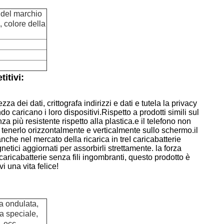
 del marchio
, colore della
itivi:
 dei dati, crittografa indirizzi e dati e tutela la privacy
do caricano i loro dispositivi.
Rispetto a prodotti simili sul
 più resistente rispetto alla plastica.e il telefono non
 tenerlo orizzontalmente e verticalmente sullo schermo.il
che nel mercato della ricarica in treI caricabatterie
tici aggiornati per assorbirli strettamente. la forza
icabatterie senza fili ingombranti, questo prodotto è
 una vita felice!
ta ondulata,
ta speciale,
, ecc.