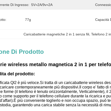
rrente Di Ingresso:
5V=2A/9v=2A
Connessi
tto:
77g
Capacità 
Caricabatterie magnetiche 2 in 1 senza fili
, 
Telefono 2 in
one Di Prodotto
rie wireless metallo magnetica 2 in 1 per telef
ita del prodotto:
ificata QI2 è più veloce.
Si tratta di un caricabatterie wireless de
 caricare contemporaneamente più dispositivi.
Il corpo e' fatto d
rie forme (il telefono è tenuto orizzontalmente, Verticalmente), i
o come supporto per il telefono cellulare durante la ricarica e pu
'affari).
È più conveniente toglierlo e non occupa spazio, può te
todia, garantendo una carica stabile senza la necessità di rimu