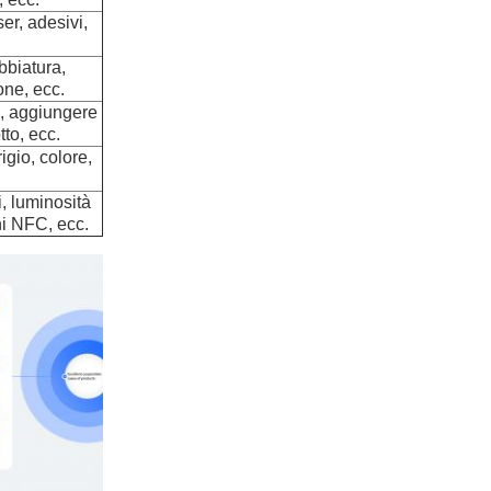
er, adesivi,
bbiatura,
one, ecc.
o, aggiungere
tto, ecc.
igio, colore,
i, luminosità
ni NFC, ecc.