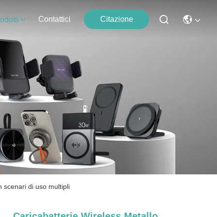
Contattici
Citazione
odotti
 scenari di uso multipli
Caricabatterie Wireless Metallo