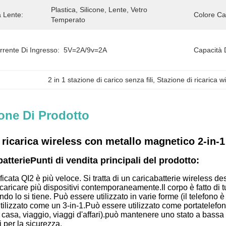
Plastica, Silicone, Lente, Vetro 
a Lente:
Colore Ca
Temperato
rrente Di Ingresso:
5V=2A/9v=2A
Capacità 
2 in 1 stazione di carico senza fili
, 
Stazione di ricarica 
one Di Prodotto
 ricarica wireless con metallo magnetico 2-in-
batterie
Punti di vendita principali del prodotto:
ificata QI2 è più veloce. Si tratta di un caricabatterie wireless d
caricare più dispositivi contemporaneamente.Il corpo è fatto di t
 lo si tiene. Può essere utilizzato in varie forme (il telefono è
ilizzato come un 3-in-1.Può essere utilizzato come portatelefono
o, casa, viaggio, viaggi d'affari).può mantenere uno stato a bass
i per la sicurezza.