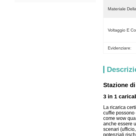
Materiale Dell
Voltaggio E Co
Evidenziare:
Descrizi
Stazione di
3 in 1 carica
La ricarica cert
cuffie possono 
come wow quando
anche essere ut
scenari (uffici
potenziali risch