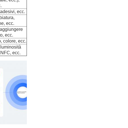
.
adesivi, ecc.
biatura,
e, ecc.
, aggiungere
o, ecc.
, colore, ecc.
, luminosità
i NFC, ecc.