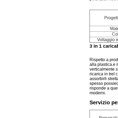
Progett
Mate
Col
Voltaggio e
3 in 1 carica
Rispetto a prod
alla plastica.e
verticalmente s
ricarica in tre
assorbirli stre
spesso possied
risponde a ques
moderni.
Servizio pe
Personali