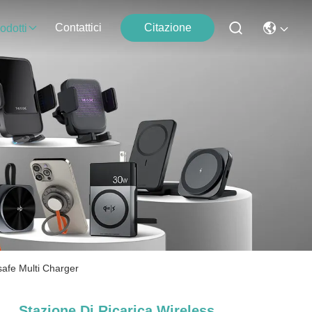
Contattici
Citazione
odotti
safe Multi Charger
Stazione Di Ricarica Wireless