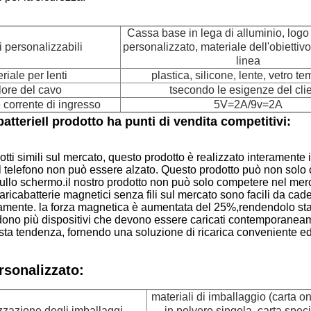
Cassa base in lega di alluminio, logo
i personalizzabili
personalizzato, materiale dell'obiettivo
linea
riale per lenti
plastica, silicone, lente, vetro t
ore del cavo
t
secondo le esigenze del cli
 corrente di ingresso
5V=2A/9v=2A
batterie
Il prodotto ha punti di vendita competitivi:
otti simili sul mercato, questo prodotto è realizzato interamente 
 il telefono non può essere alzato. Questo prodotto può non solo 
ullo schermo.il nostro prodotto non può solo competere nel merc
I caricabatterie magnetici senza fili sul mercato sono facili da c
ttamente. la forza magnetica è aumentata del 25%,rendendolo st
ono più dispositivi che devono essere caricati contemporanea
ta tendenza, fornendo una soluzione di ricarica conveniente ed
rsonalizzato:
materiali di imballaggio (carta on
zzazione degli imballaggi
in polvere singola, carta speci