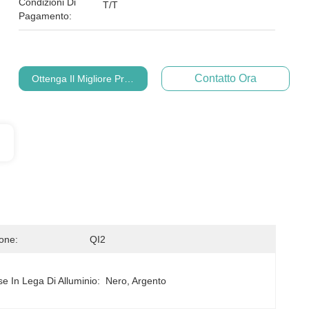
Condizioni Di
T/T
Pagamento:
Contatto Ora
Ottenga Il Migliore Prezzo
ione:
QI2
e In Lega Di Alluminio:
Nero, Argento