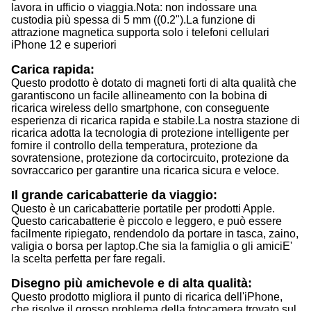
lavora in ufficio o viaggia.Nota: non indossare una
custodia più spessa di 5 mm ((0.2").La funzione di
attrazione magnetica supporta solo i telefoni cellulari
iPhone 12 e superiori
Carica rapida:
Questo prodotto è dotato di magneti forti di alta qualità che
garantiscono un facile allineamento con la bobina di
ricarica wireless dello smartphone, con conseguente
esperienza di ricarica rapida e stabile.La nostra stazione di
ricarica adotta la tecnologia di protezione intelligente per
fornire il controllo della temperatura, protezione da
sovratensione, protezione da cortocircuito, protezione da
sovraccarico per garantire una ricarica sicura e veloce.
Il grande caricabatterie da viaggio:
Questo è un caricabatterie portatile per prodotti Apple.
Questo caricabatterie è piccolo e leggero, e può essere
facilmente ripiegato, rendendolo da portare in tasca, zaino,
valigia o borsa per laptop.Che sia la famiglia o gli amiciE'
la scelta perfetta per fare regali.
Disegno più amichevole e di alta qualità:
Questo prodotto migliora il punto di ricarica dell'iPhone,
che risolve il grosso problema della fotocamera trovato sul