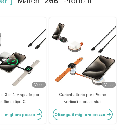
er ]
Match
266
Prodotti
Video
Video
o 3 in 1 Magsafe per
Caricabatterie per iPhone
cuffie di tipo C
verticali e orizzontali
 il migliore prezzo
Ottenga il migliore prezzo