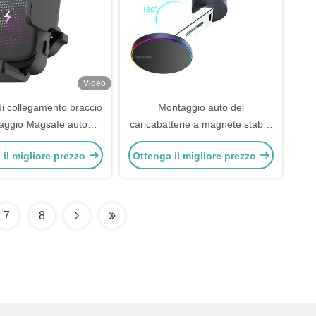
Video
di collegamento braccio
Montaggio auto del
ssaggio Magsafe auto
caricabatterie a magnete stabile
 piccolo caricabatterie
pieghevole per regolazione
 il migliore prezzo
Ottenga il migliore prezzo
Magsafe
multi-angolare
7
8