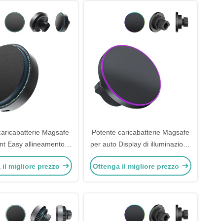
caricabatterie Magsafe
Potente caricabatterie Magsafe
t Easy allineamento e
per auto Display di illuminazione
nnessione stabile
RGB Compatto leggero
 il migliore prezzo
Ottenga il migliore prezzo