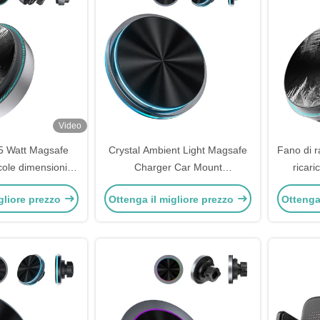
Video
5 Watt Magsafe
Crystal Ambient Light Magsafe
Fano di r
cole dimensioni
Charger Car Mount
ricari
li con ventola di
personalizzato per la ricarica
Chargin
gliore prezzo
Ottenga il migliore prezzo
Ottenga
ddamento
rapida