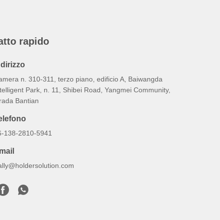
atto rapido
ndirizzo
mera n. 310-311, terzo piano, edificio A, Baiwangda
telligent Park, n. 11, Shibei Road, Yangmei Community,
trada Bantian
elefono
6-138-2810-5941
mail
ally@holdersolution.com