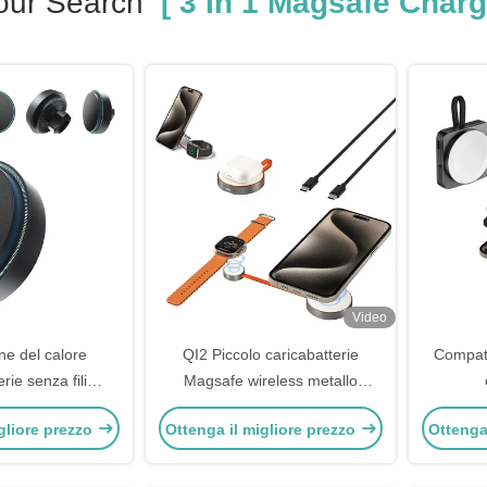
our Search
[ 3 In 1 Magsafe Charg
Video
ne del calore
QI2 Piccolo caricabatterie
Compatt
rie senza fili
Magsafe wireless metallo
 veloce carica con
nascosto carica rapida
gliore prezzo
Ottenga il migliore prezzo
Ottenga
 mano
dissipazione del calore