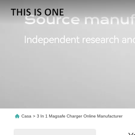
Casa
>
3 In 1 Magsafe Charger Online Manufacturer