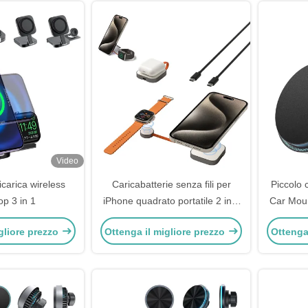
Video
icarica wireless
Caricabatterie senza fili per
Piccolo 
op 3 in 1
iPhone quadrato portatile 2 in 1
Car Moun
Magsafe
co
gliore prezzo
Ottenga il migliore prezzo
Ottenga