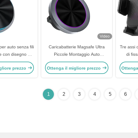
Video
per auto senza fili
Caricabatterie Magsafe Ultra
Tre assi 
e con disegno di
Piccole Montaggio Auto
di fi
ale cristallina
Legatura di alluminio Con
montaggio
gliore prezzo
Ottenga il migliore prezzo
Ottenga
Display di Luce RGB
1
2
3
4
5
6