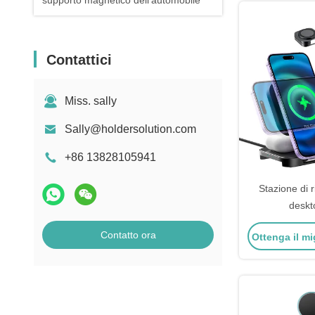
supporto magnetico dell'automobile
Contattici
Miss. sally
Sally@holdersolution.com
+86 13828105941
Stazione di r
deskt
Contatto ora
Ottenga il mi